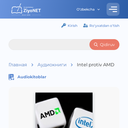
O‘zbekcha
Kirish
Ro‘yxatdan o‘tish
Qidiruv
Главная
Аудиокниги
Intel protiv AMD
Audiokitoblar