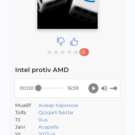
0
Intel protiv AMD
00:00
16:59
Muallif
Анвар Каримов
Toifa
Qiziqarli faktlar
Til
Rus
Janr
Acapella
Yil
2017 yil