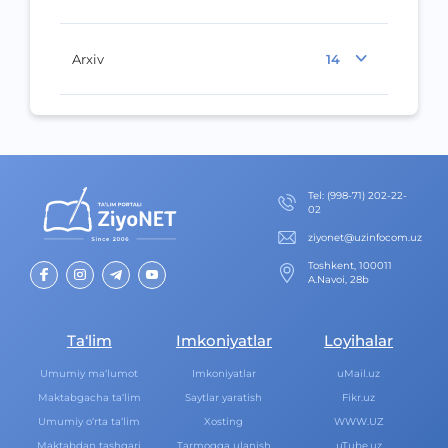
Arxiv
14
Теl
:
(998-71) 202-22-
02
ziyonet@uzinfocom.uz
Toshkent, 100011
A.Navoi, 28b
Ta‘lim
Imkoniyatlar
Loyihalar
Umumiy ma‘lumot
Imkoniyatlar
uMail.uz
Maktabgacha ta‘lim
Saytlar yaratish
Fikr.uz
Umumiy o‘rta ta‘lim
Xosting
WWW.UZ
Maktabdan tashqari
Tarmoqqa ulanish
uTube.uz