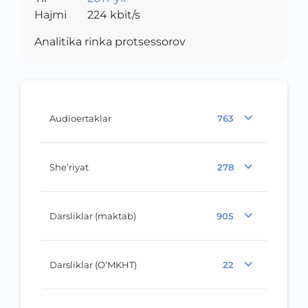
Hajmi
224
kbit/s
Analitika rinka protsessorov
Audioertaklar
763
She’riyat
278
Darsliklar (maktab)
905
Darsliklar (O‘MKHT)
22