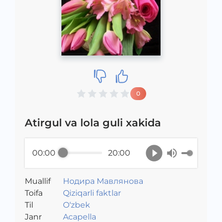
0
Atirgul va lola guli xakida
00:00
20:00
Muallif
Нодира Мавлянова
Toifa
Qiziqarli faktlar
Til
O‘zbek
Janr
Acapella