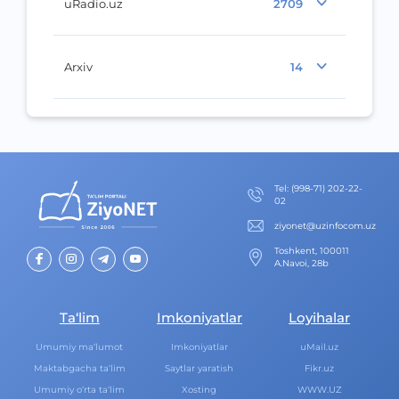
uRadio.uz
2709
Arxiv
14
Теl
:
(998-71) 202-22-
02
ziyonet@uzinfocom.uz
Toshkent, 100011
A.Navoi, 28b
Ta‘lim
Imkoniyatlar
Loyihalar
Umumiy ma‘lumot
Imkoniyatlar
uMail.uz
Maktabgacha ta‘lim
Saytlar yaratish
Fikr.uz
Umumiy o‘rta ta‘lim
Xosting
WWW.UZ