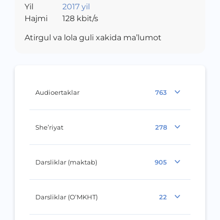
Yil
2017 yil
Hajmi
128
kbit/s
Atirgul va lola guli xakida ma’lumot
Audioertaklar
763
She’riyat
278
Darsliklar (maktab)
905
Darsliklar (O‘MKHT)
22