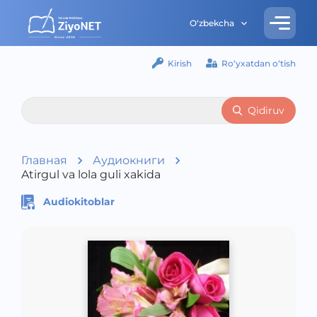
O‘zbekcha
Kirish
Ro‘yxatdan o‘tish
Qidiruv
Главная
Аудиокниги
Atirgul va lola guli xakida
Audiokitoblar