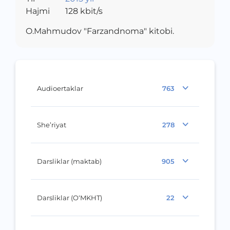
Hajmi
128
kbit/s
O.Mahmudov "Farzandnoma" kitobi.
Audioertaklar
763
She’riyat
278
Darsliklar (maktab)
905
Darsliklar (O‘MKHT)
22