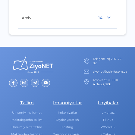
Arxiv
14
Теl
:
(998-71) 202-22-
02
ziyonet@uzinfocom.uz
Toshkent, 100011
A.Navoi, 28b
Ta‘lim
Imkoniyatlar
Loyihalar
Umumiy ma‘lumot
Imkoniyatlar
uMail.uz
Maktabgacha ta‘lim
Saytlar yaratish
Fikr.uz
Umumiy o‘rta ta‘lim
Xosting
WWW.UZ
Maktabdan tashqari
Tarmoqqa ulanish
uTube.uz