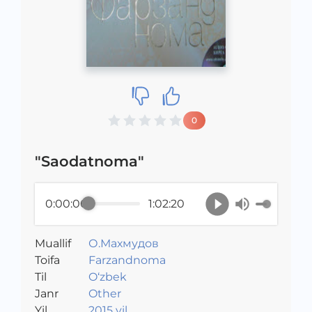
0
"Saodatnoma"
0:00:00
1:02:20
Muallif
О.Махмудов
Toifa
Farzandnoma
Til
O‘zbek
Janr
Other
Yil
2015 yil