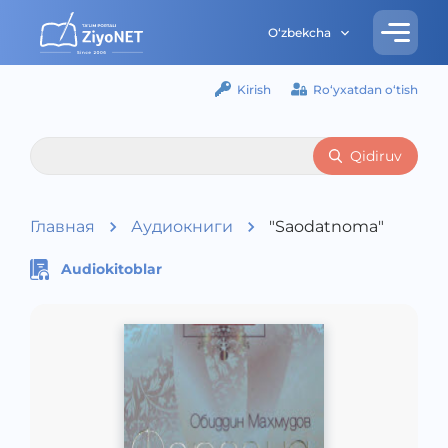
O‘zbekcha
Kirish
Ro‘yxatdan o‘tish
Qidiruv
Главная
Аудиокниги
"Saodatnoma"
Audiokitoblar