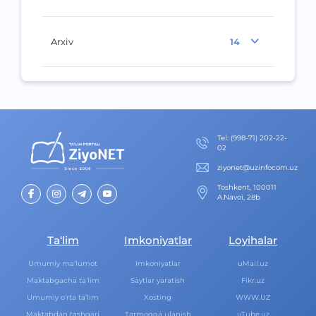
Arxiv
14
Теl
:
(998-71) 202-22-
02
ziyonet@uzinfocom.uz
Toshkent, 100011
A.Navoi, 28b
Ta‘lim
Imkoniyatlar
Loyihalar
Umumiy ma‘lumot
Imkoniyatlar
uMail.uz
Maktabgacha ta‘lim
Saytlar yaratish
Fikr.uz
Umumiy o‘rta ta‘lim
Xosting
WWW.UZ
Maktabdan tashqari
Tarmoqqa ulanish
uTube.uz