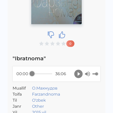
0
"Ibratnoma"
00:00
36:06
Muallif
О.Махмудов
Toifa
Farzandnoma
Til
O‘zbek
Janr
Other
Yil
2015 yil