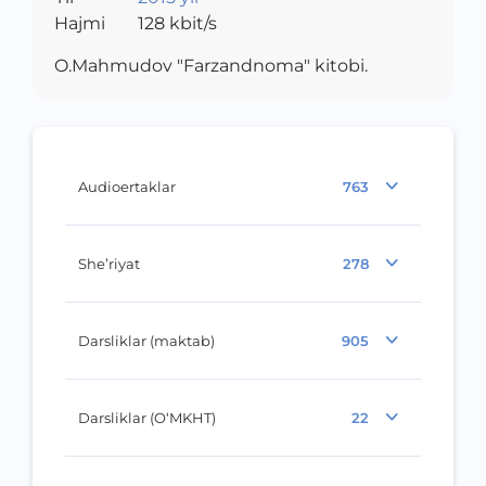
Hajmi
128
kbit/s
O.Mahmudov "Farzandnoma" kitobi.
Audioertaklar
763
She’riyat
278
Darsliklar (maktab)
905
Darsliklar (O‘MKHT)
22